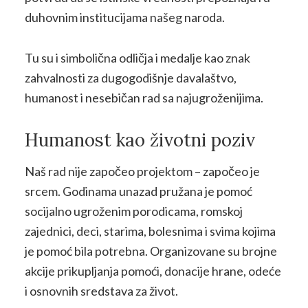
duhovnim institucijama našeg naroda.
Tu su i simbolična odličja i medalje kao znak
zahvalnosti za dugogodišnje davalaštvo,
humanost i nesebičan rad sa najugroženijima.
Humanost kao životni poziv
Naš rad nije započeo projektom – započeo je
srcem. Godinama unazad pružana je pomoć
socijalno ugroženim porodicama, romskoj
zajednici, deci, starima, bolesnima i svima kojima
je pomoć bila potrebna. Organizovane su brojne
akcije prikupljanja pomoći, donacije hrane, odeće
i osnovnih sredstava za život.