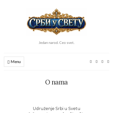
Jedan narod. Ceo svet.
Menu
Ex
se
fo
O nama
Udruženje Srbi u Svetu