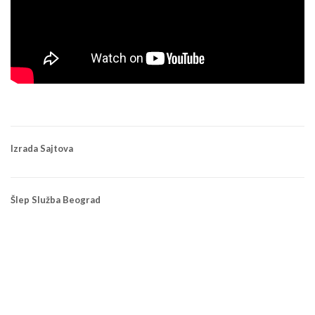
Izrada Sajtova
Šlep Služba Beograd
Početna
O nama
Priznanja i zahvalnice
Video arhiva
Donacije
Kontakt