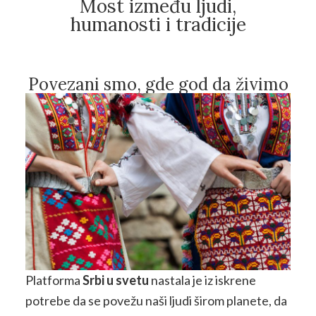
Most između ljudi,
humanosti i tradicije
Povezani smo, gde god da živimo
Platforma
Srbi u svetu
nastala je iz iskrene
potrebe da se povežu naši ljudi širom planete, da