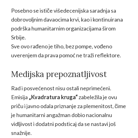
Posebno se ističe višedecenijska saradnja sa
dobrovoljnim davaocima krvi, kao i kontinuirana
podrška humanitarnim organizacijama širom
Srbije.
Sve ovo rađeno je tiho, bez pompe, vođeno
uverenjem da prava pomoć ne traži reflektore.
Medijska prepoznatljivost
Rad i posvećenost nisu ostali neprimećeni.
Emisija
„Kvadratura kruga“
zabeležila je ovu
priču i javno odala priznanje za plemenitost, čime
je humanitarni angažman dobio nacionalnu
vidljivost i dodatni podsticaj da se nastavi još
snažnije.