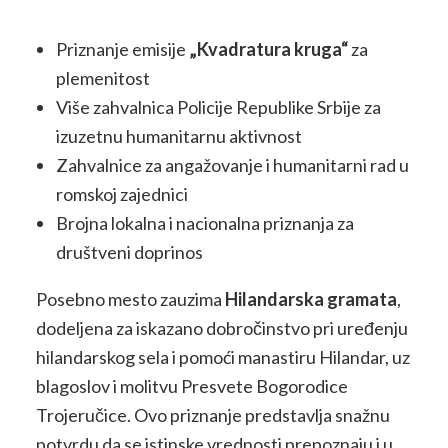
Priznanje emisije
„Kvadratura kruga“
za
plemenitost
Više zahvalnica Policije Republike Srbije za
izuzetnu humanitarnu aktivnost
Zahvalnice za angažovanje i humanitarni rad u
romskoj zajednici
Brojna lokalna i nacionalna priznanja za
društveni doprinos
Posebno mesto zauzima
Hilandarska gramata
,
dodeljena za iskazano dobročinstvo pri uređenju
hilandarskog sela i pomoći manastiru Hilandar, uz
blagoslov i molitvu Presvete Bogorodice
Trojeručice. Ovo priznanje predstavlja snažnu
potvrdu da se istinske vrednosti prepoznaju i u