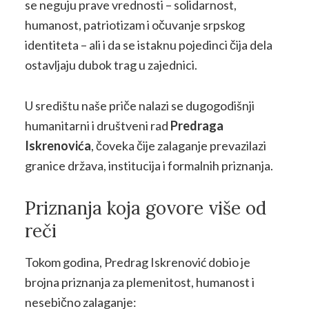
se neguju prave vrednosti – solidarnost,
humanost, patriotizam i očuvanje srpskog
identiteta – ali i da se istaknu pojedinci čija dela
ostavljaju dubok trag u zajednici.
U središtu naše priče nalazi se dugogodišnji
humanitarni i društveni rad
Predraga
Iskrenovića
, čoveka čije zalaganje prevazilazi
granice država, institucija i formalnih priznanja.
Priznanja koja govore više od
reči
Tokom godina, Predrag Iskrenović dobio je
brojna priznanja za plemenitost, humanost i
nesebično zalaganje: